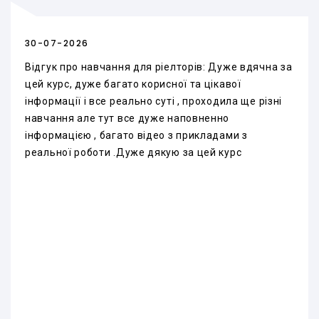
30-07-2026
Відгук про навчання для ріелторів: Дуже вдячна за
цей курс, дуже багато корисної та цікавої
інформації і все реально суті , проходила ще різні
навчання але тут все дуже наповненно
інформацією , багато відео з прикладами з
реальної роботи .Дуже дякую за цей курс