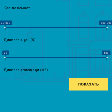
Кол-во комнат
32 000
750 000
Диапазон цен (
$
)
27
480
Диапазон площади (
м2
)