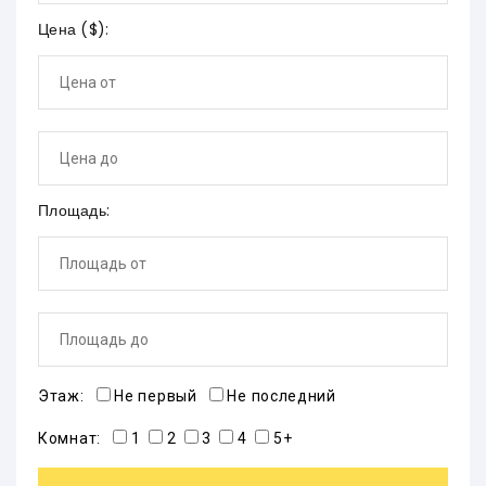
Цена (
$
):
Площадь:
Этаж:
Не первый
Не последний
Комнат:
1
2
3
4
5+