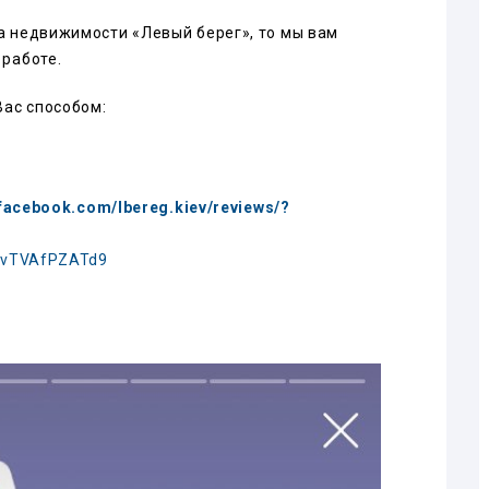
а недвижимости «Левый берег», то мы вам
 работе.
ас способом:
.facebook.com/lbereg.kiev/reviews/?
2RvTVAfPZATd9