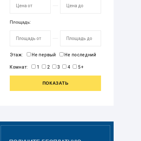
Площадь:
Этаж:
Не первый
Не последний
Комнат:
1
2
3
4
5+
ПОКАЗАТЬ