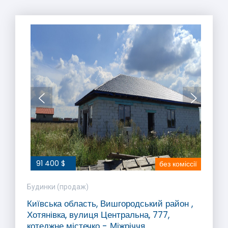
91 400 $
без коміссії
Будинки (продаж)
Київська область, Вишгородський район ,
Хотянівка, вулиця Центральна, 777,
котеджне містечко - Міжріччя