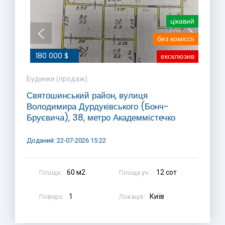
цікавий
без коміссії
180 000 $
ексклюзив
Будинки (продаж)
Святошинський район, вулиця
Володимира Дурдуківського (Бонч-
Бруєвича), 38, метро Академмістечко
Доданий: 22-07-2026 15:22
60 м2
12 сот
Площа:
Площа уч.:
1
Київ
Поверх:
Локація: