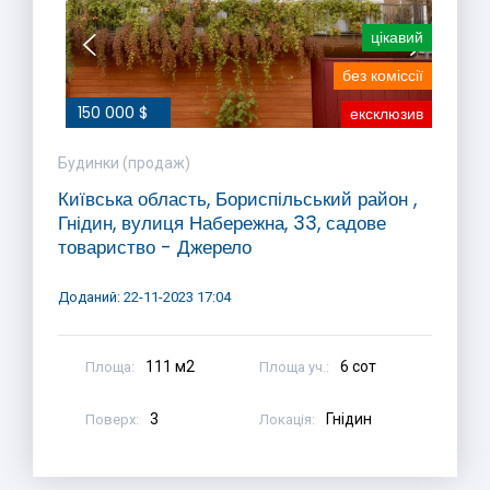
цікавий
без коміссії
150 000 $
ексклюзив
Будинки (продаж)
Київська область, Бориспільський район ,
Гнідин, вулиця Набережна, 33, садове
товариство - Джерело
Доданий: 22-11-2023 17:04
111 м2
6 сот
Площа:
Площа уч.:
3
Гнідин
Поверх:
Локація: