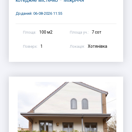
котеджне містечко - Міжріччя
Доданий: 06-08-2026 11:55
100 м2
7 сот
Площа:
Площа уч.:
1
Хотянівка
Поверх:
Локація: