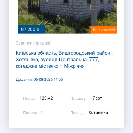
87 200 $
без коміссії
Будинки (продаж)
Київська область, Вишгородський район ,
Хотянівка, вулиця Центральна, 777,
котеджне містечко - Міжріччя
Доданий: 06-08-2026 11:55
125 м2
7 сот
Площа:
Площа уч.:
1
Хотянівка
Поверх:
Локація: