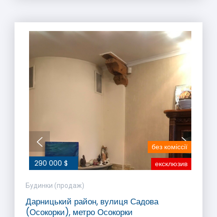
без коміссії
290 000 $
ексклюзив
Будинки (продаж)
Дарницький район, вулиця Садова
(Осокорки), метро Осокорки