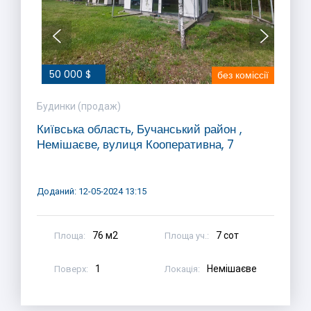
50 000 $
без коміссії
Будинки (продаж)
Київська область, Бучанський район ,
Немішаєве, вулиця Кооперативна, 7
Доданий: 12-05-2024 13:15
76 м2
7 сот
Площа:
Площа уч.:
1
Немішаєве
Поверх:
Локація: