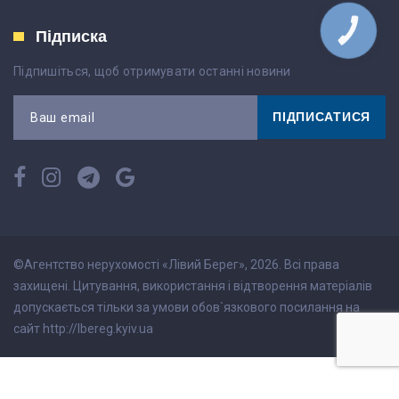
Підписка
КНОПКА
ЗВ'ЯЗКУ
Підпишіться, щоб отримувати останні новини
ПІДПИСАТИСЯ
Ваш email
©Агентство нерухомості «Лівий Берег», 2026. Всі права
захищені. Цитування, використання і відтворення матеріалів
допускається тільки за умови обов`язкового посилання на
сайт http://lbereg.kyiv.ua
;