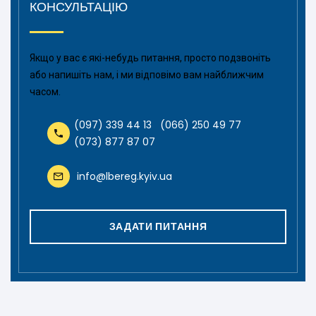
КОНСУЛЬТАЦІЮ
Якщо у вас є які-небудь питання, просто подзвоніть
або напишіть нам, і ми відповімо вам найближчим
часом.
(097) 339 44 13
(066) 250 49 77
(073) 877 87 07
info@lbereg.kyiv.ua
ЗАДАТИ ПИТАННЯ