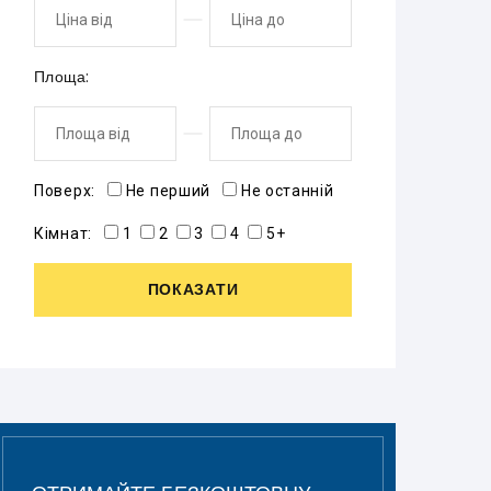
Площа:
Поверх:
Не перший
Не останній
Кімнат:
1
2
3
4
5+
ПОКАЗАТИ