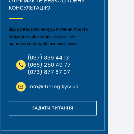
ОТРИМАЙТЕ БЕЗКОШТОВНУ
КОНСУЛЬТАЦІЮ
Якщо у вас є які-небудь питання, просто
подзвоніть або напишіть нам, і ми
відповімо вам найближчим часом.
(097) 339 44 13
(066) 250 49 77
(073) 877 87 07
info@lbereg.kyiv.ua
ЗАДАТИ ПИТАННЯ