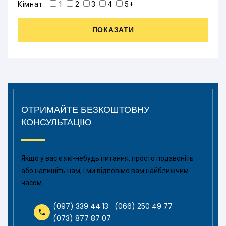
Кімнат:
1
2
3
4
5+
ПОКАЗАТИ
ОТРИМАЙТЕ БЕЗКОШТОВНУ
КОНСУЛЬТАЦІЮ
Якщо у вас є які-небудь питання, просто подзвоніть
або напишіть нам, і ми відповімо вам найближчим
часом.
(097) 339 44 13
(066) 250 49 77
(073) 877 87 07