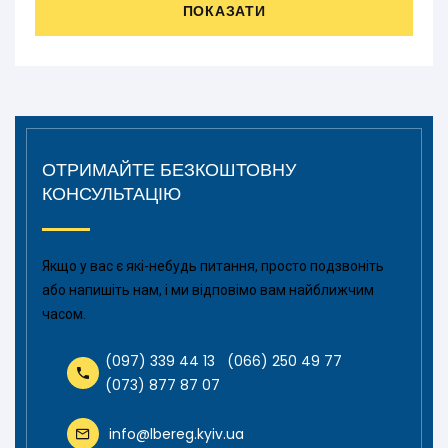
ПОКАЗАТИ
ОТРИМАЙТЕ БЕЗКОШТОВНУ
КОНСУЛЬТАЦІЮ
Якщо у вас є які-небудь питання, просто подзвоніть
або напишіть нам, і ми відповімо вам найближчим
часом.
(097) 339 44 13
(066) 250 49 77
(073) 877 87 07
info@lbereg.kyiv.ua