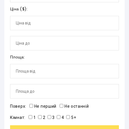
Ціна (
$
):
Площа:
Поверх:
Не перший
Не останній
Кімнат:
1
2
3
4
5+