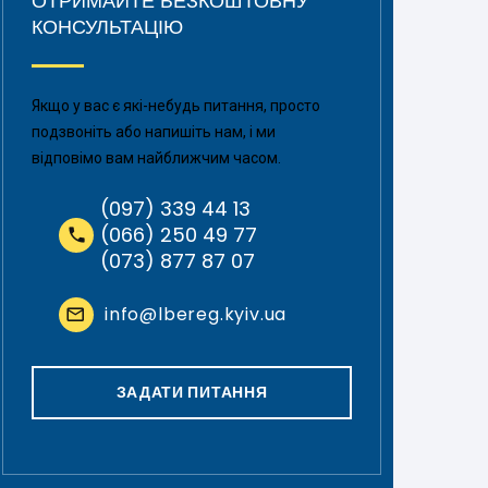
ОТРИМАЙТЕ БЕЗКОШТОВНУ
КОНСУЛЬТАЦІЮ
Якщо у вас є які-небудь питання, просто
подзвоніть або напишіть нам, і ми
відповімо вам найближчим часом.
(097) 339 44 13
(066) 250 49 77
(073) 877 87 07
info@lbereg.kyiv.ua
ЗАДАТИ ПИТАННЯ