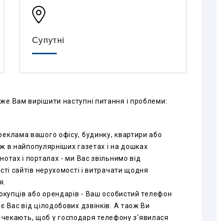
Супутні
же Вам вирішити наступні питання і проблеми:
реклама вашого офісу, будинку, квартири або
кож в найпопулярніших газетах і на дошках
отах і порталах - ми Вас звільнимо від
сті сайтів нерухомості і витрачати щодня
я.
покупців або орендарів - Ваш особистий телефон
є Вас від цілодобових дзвінків. А таож Ви
и і чекають, щоб у господаря телефону з'явилася