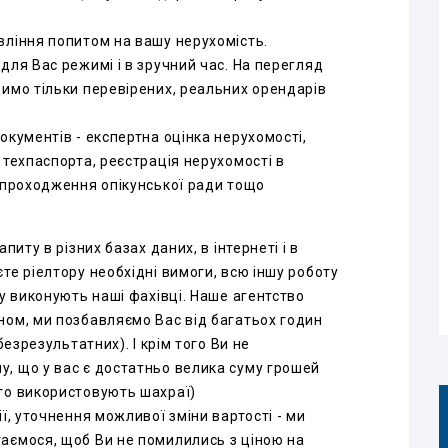
вління попитом на вашу нерухомість.
для Вас режимі і в зручний час. На перегляд
димо тільки перевірених, реальних орендарів
окументів - експертна оцінка нерухомості,
 техпаспорта, реєстрація нерухомості в
ь проходження опікунської ради тощо
:
питу в різних базах даних, в інтернеті і в
те ріелтору необхідні вимоги, всю іншу роботу
су виконують наші фахівці. Наше агентство
ном, ми позбавляємо Вас від багатьох годин
безрезультатних). І крім того Ви не
, що у вас є достатньо велика суму грошей
то використовують шахраї)
, уточнення можливої ​​зміни вартості - ми
аємося, щоб Ви не помилились з ціною на