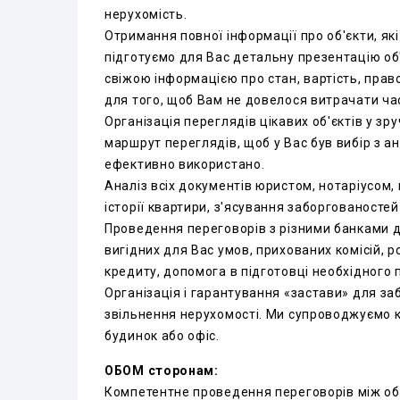
нерухомість.
Отримання повної інформації про об'єкти, які 
підготуємо для Вас детальну презентацію об
свіжою інформацією про стан, вартість, пра
для того, щоб Вам не довелося витрачати ча
Організація переглядів цікавих об'єктів у зр
маршрут переглядів, щоб у Вас був вибір з ан
ефективно використано.
Аналіз всіх документів юристом, нотаріусом, 
історії квартири, з'ясування заборгованостей
Проведення переговорів з різними банками д
вигідних для Вас умов, прихованих комісій, 
кредиту, допомога в підготовці необхідного 
Організація і гарантування «застави» для за
звільнення нерухомості. Ми супроводжуємо к
будинок або офіс.
ОБОМ сторонам:
Компетентне проведення переговорів між об