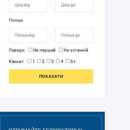
Площа:
Поверх:
Не перший
Не останній
Кімнат:
1
2
3
4
5+
ПОКАЗАТИ