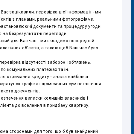
Вас зацікавили, перевірка цієї інформації - ми
'єктів з планами, реальними фотографіями,
вовстановлюючі документи та процедуру угоди
с на безрезультатні перегляди.
учний для Вас час - ми складемо попередній
алогічних об'єктів, а також щоб Ваш час було
перевірка відсутності заборон і обтяжень,
 по комунальних платежах та ін.
ля отримання кредиту - аналіз найбільш
розрахунок графіка і щомісячних сум погашення
пакета документів.
безпечення виписки колишніх власників і
лієнта до вселення в придбану квартиру,
ома сторонами для того, що б був знайдений