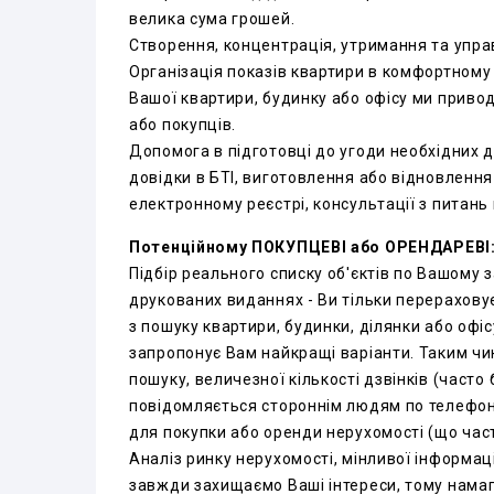
велика сума грошей.
Створення, концентрація, утримання та упра
Організація показів квартири в комфортному 
Вашої квартири, будинку або офісу ми приво
або покупців.
Допомога в підготовці до угоди необхідних д
довідки в БТІ, виготовлення або відновлення
електронному реєстрі, консультації з питан
Потенційному ПОКУПЦЕВІ або ОРЕНДАРЕВІ
Підбір реального списку об'єктів по Вашому за
друкованих виданнях - Ви тільки перераховує
з пошуку квартири, будинки, ділянки або офі
запропонує Вам найкращі варіанти. Таким чи
пошуку, величезної кількості дзвінків (часто 
повідомляється стороннім людям по телефону
для покупки або оренди нерухомості (що час
Аналіз ринку нерухомості, мінливої інформації
завжди захищаємо Ваші інтереси, тому намаг