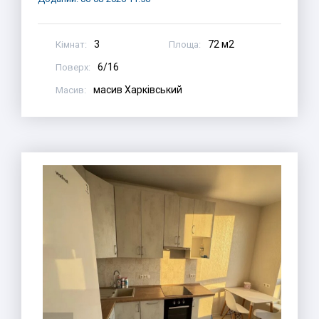
3
72 м2
Кімнат:
Площа:
6/16
Поверх:
масив Харківський
Масив: