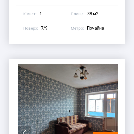
1
38 м2
Кімнат:
Площа:
7/9
Почайна
Поверх:
Метро: