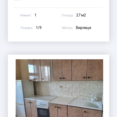
1
27 м2
Кімнат:
Площа:
1/9
Вирлиця
Поверх:
Метро: