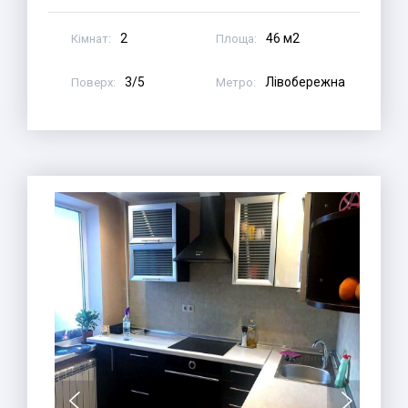
2
46 м2
Кімнат:
Площа:
3/5
Лівобережна
Поверх:
Метро: