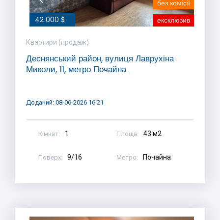
без комісії
42 000 $
ексклюзив
Квартири (продаж)
Деснянський район, вулиця Лаврухіна
Миколи, 11, метро Почайна
Доданий: 08-06-2026 16:21
1
43 м2
Кімнат:
Площа:
9/16
Почайна
Поверх:
Метро: