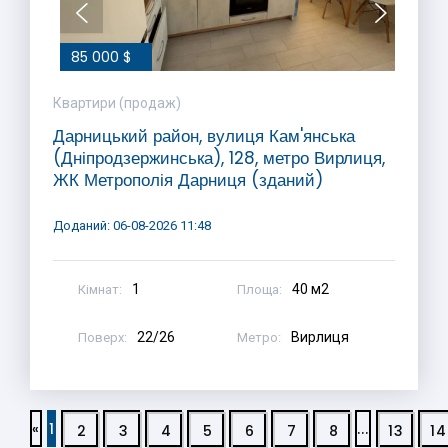
85 000 $
Квартири (продаж)
Дарницький район, вулиця Кам'янська
(Дніпродзержинська), 128, метро Вирлиця,
ЖК Метрополія Дарниця (зданий)
Доданий: 06-08-2026 11:48
1
40 м2
Кімнат:
Площа:
22/26
Вирлиця
Поверх:
Метро:
«
1
...
2
3
4
5
6
7
8
13
14