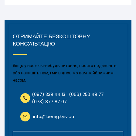
ОТРИМАЙТЕ БЕЗКОШТОВНУ
КОНСУЛЬТАЦІЮ
Якщо у вас є які-небудь питання, просто подзвоніть
або напишіть нам, і ми відповімо вам найближчим
часом.
(097) 339 44 13
(066) 250 49 77
(073) 877 87 07
info@lbereg.kyiv.ua