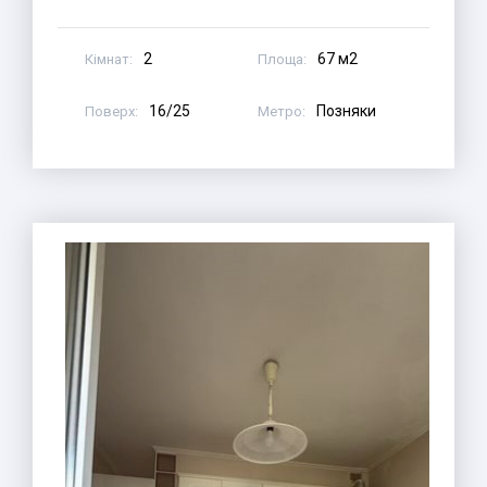
2
67 м2
Кімнат:
Площа:
16/25
Позняки
Поверх:
Метро: