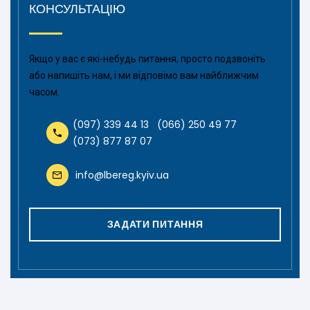
КОНСУЛЬТАЦІЮ
Якщо у вас є які-небудь питання, просто подзвоніть
або напишіть нам, і ми відповімо вам найближчим
часом.
(097) 339 44 13
(066) 250 49 77
(073) 877 87 07
info@lbereg.kyiv.ua
ЗАДАТИ ПИТАННЯ