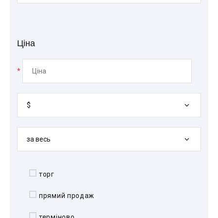
Ціна
*
$
за весь
торг
прямий продаж
терміново