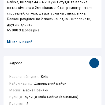
Бабіча, 8Площа 44.6 м2. Кухня студія та велика
світла кімната з 2мя вікнами. Стан ремонту - після
стротелей, стіжка, штукатурна на стінах, вікна.
Балкон розділен на 2 частина, одна - склопакети,
друга відкрита.
65 000 $ Договірна
Мітки:
цікавий
Адреса
Населений пункт:
Київ
Район нас. п.:
Дарницький район
Масив:
масив Позняки
Вулиця:
вулиця Гліба Бабіча (Канальна)
Будинок:
8