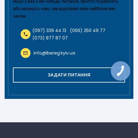
Якщо у вас є які-небудь питання, просто подзвоніть
або напишіть нам, і ми відповімо вам найближчим
часом.
(097) 339 44 13
(066) 250 49 77
(073) 877 87 07
info@lbereg.kyiv.ua
ЗАДАТИ ПИТАННЯ