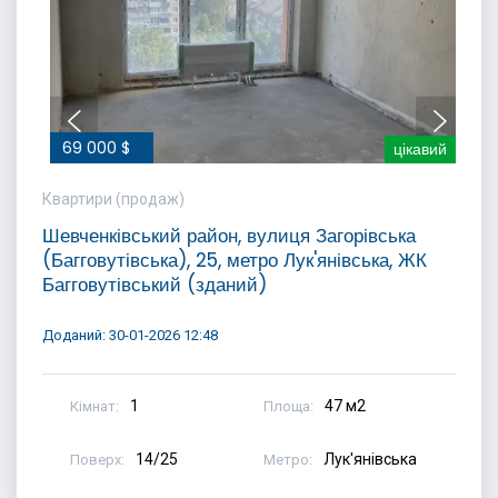
69 000 $
цікавий
Квартири (продаж)
Шевченківський район, вулиця Загорівська
(Багговутівська), 25, метро Лук'янівська, ЖК
Багговутівський (зданий)
Доданий: 30-01-2026 12:48
1
47 м2
Кімнат:
Площа:
14/25
Лук'янівська
Поверх:
Метро: