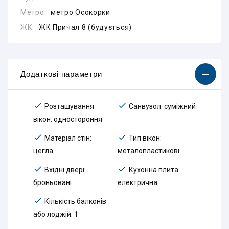
Метро:
метро Осокорки
ЖК:
ЖК Причал 8 (будується)
Додаткові параметри
Розташування
Санвузол: суміжний
вікон: одностороння
Матеріал стін:
Тип вікон:
цегла
металопластикові
Вхідні двері:
Кухонна плита:
броньовані
електрична
Кількість балконів
або лоджій: 1