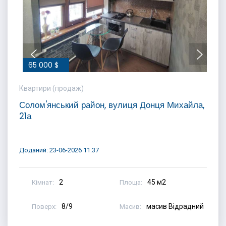
65 000 $
Квартири (продаж)
Солом'янський район, вулиця Донця Михайла,
21а
Доданий: 23-06-2026 11:37
2
45 м2
Кімнат:
Площа:
8/9
масив Відрадний
Поверх:
Масив: