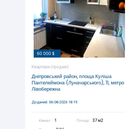
60 000 $
Квартири (продаж)
Дніпровський район, площа Куліша
Пантелеймона (Луначарського), 11, метро
Лівобережна
Доданий: 06-08-2026 18:19
1
37 м2
Кімнат:
Площа: