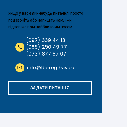
Якщо у вас є які-небудь питання, просто
подзвоніть або напишіть нам, і ми
відповімо вам найближчим часом.
(097) 339 44 13
(066) 250 49 77
(073) 877 87 07
info@lbereg.kyiv.ua
ЗАДАТИ ПИТАННЯ