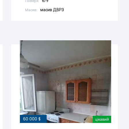
6/9
Поверх:
масив ДВРЗ
Масив:
60 000 $
цікавий