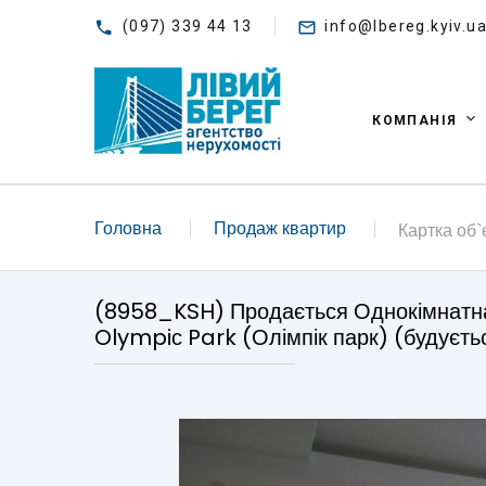
(097) 339 44 13
info@lbereg.kyiv.u
КОМПАНІЯ
Головна
Продаж квартир
Картка об`
(8958_KSH) Продається Однокімнатна 
Olympiс Park (Олімпік парк) (будуєть