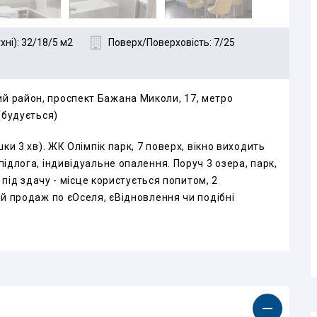
ні): 32/18/5 м2
Поверх/Поверховість: 7/25
й район, проспект Бажана Миколи, 17, метро
(будується)
ки 3 хв). ЖК Олімпік парк, 7 поверх, вікно виходить
підлога, індивідуальне опалення. Поруч 3 озера, парк,
т під здачу - місце користується попитом, 2
ий продаж по єОселя, єВідновлення чи подібні