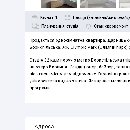
Кімнат: 1
Площа (загальна/житлова/кух
Планування: студія
Стан: євроремонт
Продається однокімнатна квартира. Дарницьки
Бориспільська, ЖК Olympiс Park (Олімпік парк) 
Студія 32 кв.м поруч з метро Бориспільська (піш
на озеро Вирлиця. Кондиціонер, бойлер, тепла 
ліс - гарні місця для відпочинку. Гарний варіан
університета видно з вікна. Як варіант можлив
програми.
Адреса