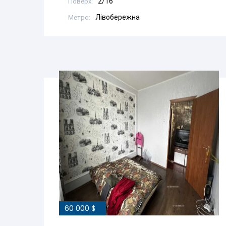
2/16
Поверх:
Лівобережна
Метро:
60 000 $