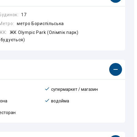
Будинок:
17
Метро:
метро Бориспільська
ЖК:
ЖК Olympiс Park (Олімпік парк)
(будується)
супермаркет / магазин
зона
водойма
ресторан