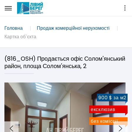
Головна
Продаж комерційної нерухомості
Картка об`єкта
(816_OSH) Продається офіс Солом'янський
район, площа Солом'янська, 2
900 $ за м2
ексклюзив
без коміссії