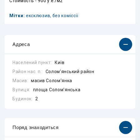
Стоимость - 900 у.е./м2
Мітки:
ексклюзив, без коміссії
Адреса
Населений пункт:
Київ
Район нас. п.:
Солом'янський район
Масив:
масив Солом'янка
Вулиця:
площа Солом'янська
Будинок:
2
Поряд знаходиться