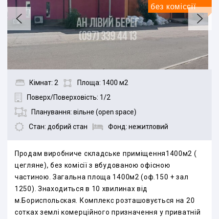
без коміссії
Кімнат: 2
Площа: 1400 м2
Поверх/Поверховість: 1/2
Планування: вільне (open space)
Стан: добрий стан
Фонд: нежитловий
Продам виробниче складське приміщення1400м2 (
цегляне), без комісії з вбудованою офісною
частиною. Загальна площа 1400м2 (оф.150 + зал
1250). Знаходиться в 10 хвилинах від
м.Бориспольская. Комплекс розташовується на 20
сотках землі комерційного призначення у приватній