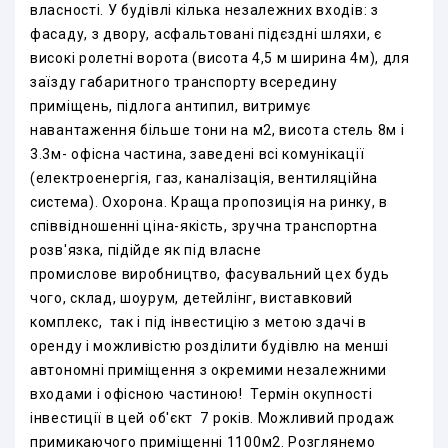
власності. У будівлі кілька незалежних входів: з
фасаду, з двору, асфальтовані підєздні шляхи, є
високі ролетні ворота (висота 4,5 м ширина 4м), для
заїзду габаритного транспорту всередину
приміщень, підлога антипил, витримує
навантаження більше тони на м2, висота стель 8м і
3.3м- офісна частина, заведені всі комунікації
(електроенергія, газ, каналізація, вентиляційна
система). Охорона. Краща пропозиція на ринку, в
співвідношенні ціна-якість, зручна транспортна
розв'язка, підійде як під власне
промислове виробництво, фасувальний цех будь
чого, склад, шоурум, детейлінг, виставковий
комплекс, так і під інвестицію з метою здачі в
оренду і можливістю розділити будівлю на менші
автономні приміщення з окремими незалежними
входами і офісною частиною! Термін окупності
інвестиції в цей об'єкт 7 років. Можливий продаж
примикаючого приміщенні 1100м2. Розглянемо