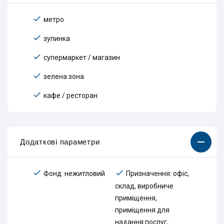
метро
зупинка
супермаркет / магазин
зелена зона
кафе / ресторан
Додаткові параметри
Фонд: нежитловий
Призначення: офіс,
склад, виробниче
приміщення,
приміщення для
надання послуг,