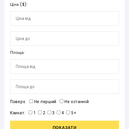
Ціна (
$
):
Площа:
Поверх:
Не перший
Не останній
Кімнат:
1
2
3
4
5+
ПОКАЗАТИ