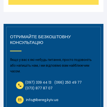
ОТРИМАЙТЕ БЕЗКОШТОВНУ
КОНСУЛЬТАЦІЮ
Якщо у вас є які-небудь питання, просто подзвоніть
або напишіть нам, і ми відповімо вам найближчим
часом.
(097) 339 44 13
(066) 250 49 77
(073) 877 87 07
info@lbereg.kyiv.ua