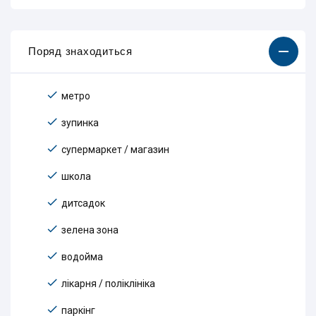
Поряд знаходиться
метро
зупинка
супермаркет / магазин
школа
дитсадок
зелена зона
водойма
лікарня / поліклініка
паркінг