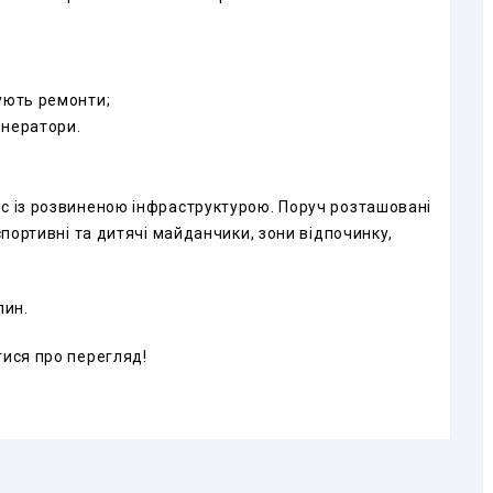
ують ремонти;
енератори.
с із розвиненою інфраструктурою. Поруч розташовані
спортивні та дитячі майданчики, зони відпочинку,
лин.
тися про перегляд!