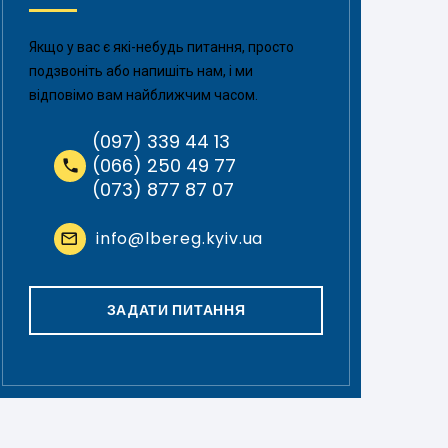
Якщо у вас є які-небудь питання, просто
подзвоніть або напишіть нам, і ми
відповімо вам найближчим часом.
(097) 339 44 13
(066) 250 49 77
(073) 877 87 07
info@lbereg.kyiv.ua
ЗАДАТИ ПИТАННЯ