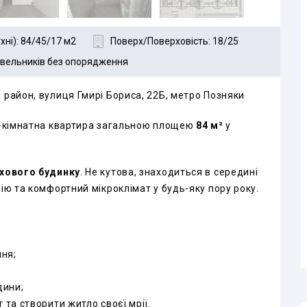
ні): 84/45/17 м2
Поверх/Поверховість: 18/25
дівельників без опорядження
район, вулиця Гмирі Бориса, 22Б, метро Позняки
3-кімнатна квартира загальною площею
84 м²
у
рхового будинку
. Не кутова, знаходиться в середині
ію та комфортний мікроклімат у будь-яку пору року.
ння;
дини;
та створити житло своєї мрії.