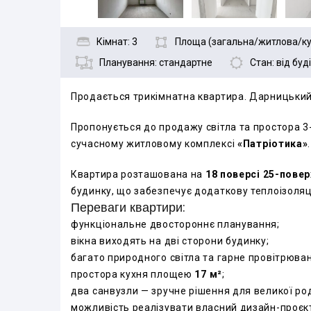
Кімнат: 3
Площа (загальна/житлова/кух
Планування: стандартне
Стан: від бу
Продається трикімнатна квартира. Дарницький 
Пропонується до продажу світла та простора 
сучасному житловому комплексі
«Патріотика»
.
Квартира розташована на
18 поверсі 25-пове
будинку, що забезпечує додаткову теплоізоляц
Переваги квартири:
функціональне двостороннє планування;
вікна виходять на дві сторони будинку;
багато природного світла та гарне провітрюва
простора кухня площею
17 м²
;
два санвузли — зручне рішення для великої ро
можливість реалізувати власний дизайн-проєкт 