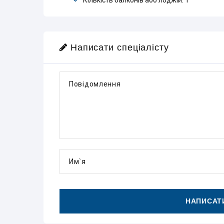
Кількість балконів або лоджій: 1
Написати спеціалісту
Повідомлення
Им`я
НАПИСАТИ