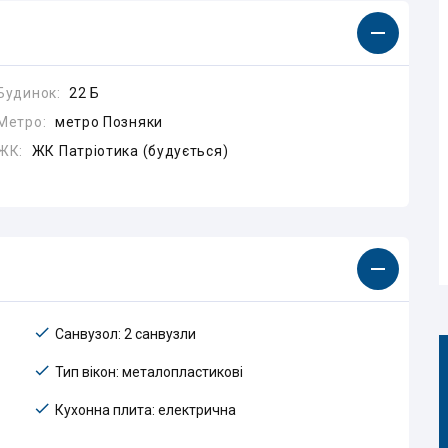
Будинок:
22 Б
Метро:
метро Позняки
ЖК:
ЖК Патріотика (будується)
Санвузол: 2 санвузли
Тип вікон: металопластикові
Кухонна плита: електрична