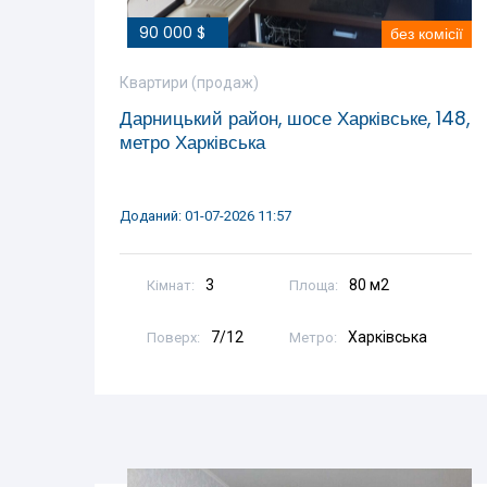
90 000 $
без комісії
Квартири (продаж)
Дарницький район, шосе Харківське, 148,
метро Харківська
Доданий: 01-07-2026 11:57
3
80 м2
Кімнат:
Площа:
7/12
Харківська
Поверх:
Метро: