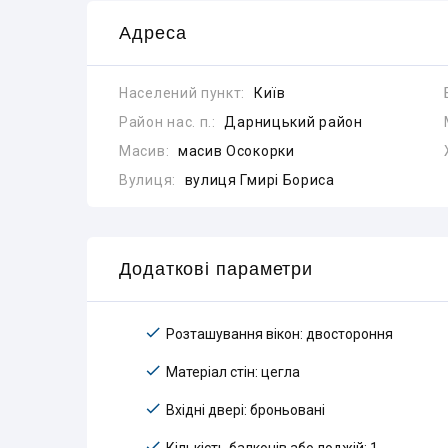
Адреса
Населений пункт:
Київ
Район нас. п.:
Дарницький район
Масив:
масив Осокорки
Вулиця:
вулиця Гмирі Бориса
Додаткові параметри
Розташування вікон: двостороння
Матеріал стін: цегла
Вхідні двері: броньовані