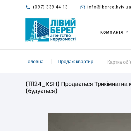
(097) 339 44 13
info@lbereg.kyiv.u
КОМПАНІЯ
Головна
Продаж квартир
Картка об`
(11124_KSH) Продається Трикімнатна к
(будується)